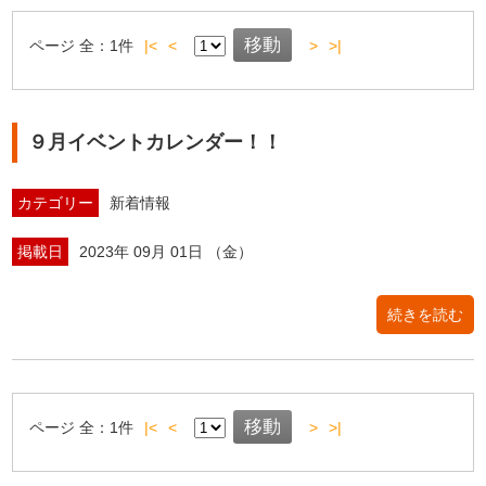
ページ
全：
1
件
|<
<
>
>|
９月イベントカレンダー！！
カテゴリー
新着情報
掲載日
2023年 09月 01日 （金）
続きを読む
ページ
全：
1
件
|<
<
>
>|