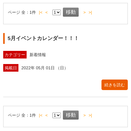
ページ
全：
1
件
|<
<
>
>|
5月イベントカレンダー！！！
カテゴリー
新着情報
掲載日
2022年 05月 01日 （日）
続きを読む
ページ
全：
1
件
|<
<
>
>|