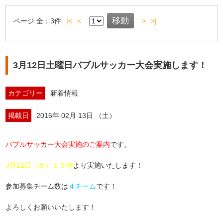
ページ
全：
3
件
|<
<
>
>|
3月12日土曜日バブルサッカー大会実施します！
カテゴリー
新着情報
掲載日
2016年 02月 13日 （土）
バブルサッカー大会実施のご案内
です。
3月12日（土）１９時
より実施いたします！
参加募集チーム数は
４
チーム
です！
よろしくお願いいたします！