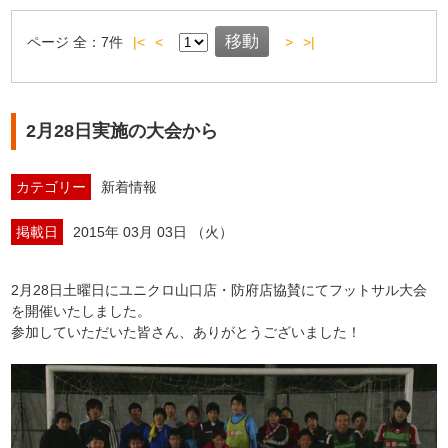
ページ
全：
7
件
|<
<
>
>|
2月28日実施の大会から
カテゴリー
新着情報
掲載日
2015年 03月 03日 （火）
2月28日土曜日にユニクロ山口店・防府店協賛にてフットサル大会
を開催いたしました。
参加していただいた皆さん、ありがとうございました！